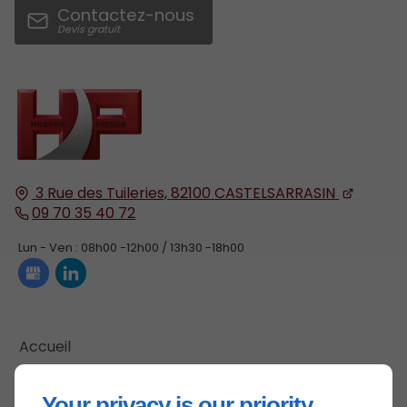
Contactez-nous
3 Rue des Tuileries,
82100
CASTELSARRASIN
09 70 35 40 72
Lun - Ven : 08h00 -12h00 / 13h30 -18h00
Accueil
Contactez-nous
Your privacy is our priority
Mentions légales